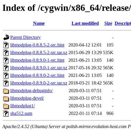
Index of /cygwin/x86_64/releas
Name
Last modified
Size
Descrip
Parent Directory
-
libmodplug-0.8.8.5-2-src.hint
2020-04-12 12:01
105
libmodplug-0.8.8.5-2-src.tar.xz
2015-06-29 13:29
535K
libmodplug-0.8.9.0-1-src.hint
2021-06-21 13:05
140
libmodplug-0.8.9.0-1-src.tar.xz
2017-05-16 20:32
565K
libmodplug-0.8.9.0-2-src.hint
2021-06-21 13:05
140
libmodplug-0.8.9.0-2-src.tar.xz
2018-03-21 18:42
565K
libmodplug-debuginfo/
2020-03-11 07:51
-
libmodplug-devel/
2020-03-11 07:51
-
libmodplug1/
2020-03-11 07:51
-
sha512.sum
2022-01-11 07:14
966
Apache/2.4.52 (Ubuntu) Server at polish-mirror.evolution-host.com P