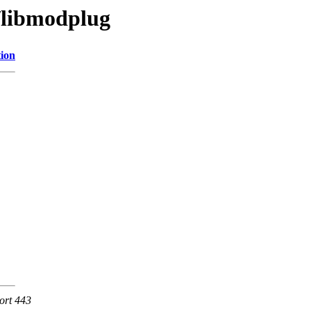
e/libmodplug
tion
ort 443