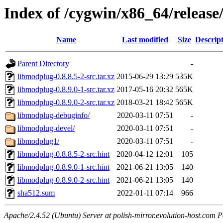
Index of /cygwin/x86_64/releas
Name
Last modified
Size
Descrip
Parent Directory
-
libmodplug-0.8.8.5-2-src.tar.xz
2015-06-29 13:29
535K
libmodplug-0.8.9.0-1-src.tar.xz
2017-05-16 20:32
565K
libmodplug-0.8.9.0-2-src.tar.xz
2018-03-21 18:42
565K
libmodplug-debuginfo/
2020-03-11 07:51
-
libmodplug-devel/
2020-03-11 07:51
-
libmodplug1/
2020-03-11 07:51
-
libmodplug-0.8.8.5-2-src.hint
2020-04-12 12:01
105
libmodplug-0.8.9.0-1-src.hint
2021-06-21 13:05
140
libmodplug-0.8.9.0-2-src.hint
2021-06-21 13:05
140
sha512.sum
2022-01-11 07:14
966
Apache/2.4.52 (Ubuntu) Server at polish-mirror.evolution-host.com P