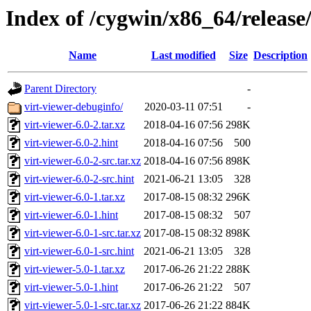
Index of /cygwin/x86_64/release
Name
Last modified
Size
Description
Parent Directory
-
virt-viewer-debuginfo/
2020-03-11 07:51
-
virt-viewer-6.0-2.tar.xz
2018-04-16 07:56
298K
virt-viewer-6.0-2.hint
2018-04-16 07:56
500
virt-viewer-6.0-2-src.tar.xz
2018-04-16 07:56
898K
virt-viewer-6.0-2-src.hint
2021-06-21 13:05
328
virt-viewer-6.0-1.tar.xz
2017-08-15 08:32
296K
virt-viewer-6.0-1.hint
2017-08-15 08:32
507
virt-viewer-6.0-1-src.tar.xz
2017-08-15 08:32
898K
virt-viewer-6.0-1-src.hint
2021-06-21 13:05
328
virt-viewer-5.0-1.tar.xz
2017-06-26 21:22
288K
virt-viewer-5.0-1.hint
2017-06-26 21:22
507
virt-viewer-5.0-1-src.tar.xz
2017-06-26 21:22
884K