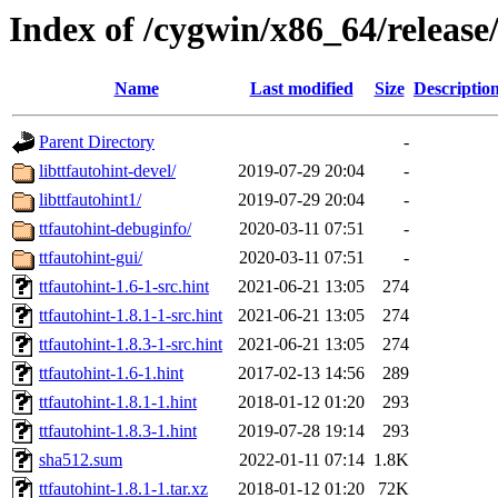
Index of /cygwin/x86_64/release/
Name
Last modified
Size
Descriptio
Parent Directory
-
libttfautohint-devel/
2019-07-29 20:04
-
libttfautohint1/
2019-07-29 20:04
-
ttfautohint-debuginfo/
2020-03-11 07:51
-
ttfautohint-gui/
2020-03-11 07:51
-
ttfautohint-1.6-1-src.hint
2021-06-21 13:05
274
ttfautohint-1.8.1-1-src.hint
2021-06-21 13:05
274
ttfautohint-1.8.3-1-src.hint
2021-06-21 13:05
274
ttfautohint-1.6-1.hint
2017-02-13 14:56
289
ttfautohint-1.8.1-1.hint
2018-01-12 01:20
293
ttfautohint-1.8.3-1.hint
2019-07-28 19:14
293
sha512.sum
2022-01-11 07:14
1.8K
ttfautohint-1.8.1-1.tar.xz
2018-01-12 01:20
72K