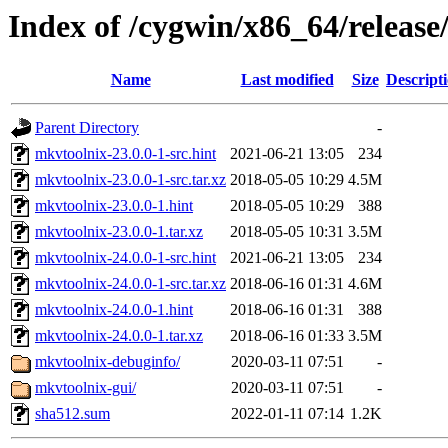
Index of /cygwin/x86_64/releas
Name
Last modified
Size
Descript
Parent Directory
-
mkvtoolnix-23.0.0-1-src.hint
2021-06-21 13:05
234
mkvtoolnix-23.0.0-1-src.tar.xz
2018-05-05 10:29
4.5M
mkvtoolnix-23.0.0-1.hint
2018-05-05 10:29
388
mkvtoolnix-23.0.0-1.tar.xz
2018-05-05 10:31
3.5M
mkvtoolnix-24.0.0-1-src.hint
2021-06-21 13:05
234
mkvtoolnix-24.0.0-1-src.tar.xz
2018-06-16 01:31
4.6M
mkvtoolnix-24.0.0-1.hint
2018-06-16 01:31
388
mkvtoolnix-24.0.0-1.tar.xz
2018-06-16 01:33
3.5M
mkvtoolnix-debuginfo/
2020-03-11 07:51
-
mkvtoolnix-gui/
2020-03-11 07:51
-
sha512.sum
2022-01-11 07:14
1.2K