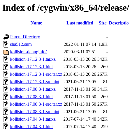
Index of /cygwin/x86_64/release/
Name
Last modified
Size
Descripti
Parent Directory
-
sha512.sum
2022-01-11 07:14
1.9K
kollision-debuginfo/
2020-03-11 07:51
-
kollision-17.12.3-1.tar.xz
2018-03-13 20:26
342K
kollision-17.12.3-1.hint
2018-03-13 20:26
260
kollision-17.12.3-1-src.tar.xz
2018-03-13 20:26
267K
kollision-17.12.3-1-src.hint
2021-06-21 13:05
81
kollision-17.08.3-1.tar.xz
2017-11-13 01:50
341K
kollision-17.08.3-1.hint
2017-11-13 01:50
260
kollision-17.08.3-1-src.tar.xz
2017-11-13 01:50
267K
kollision-17.08.3-1-src.hint
2021-06-21 13:05
81
kollision-17.04.3-1.tar.xz
2017-07-14 17:40
342K
kollision-17.04.3-1.hint
2017-07-14 17:40
259