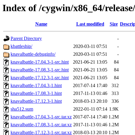
Index of /cygwin/x86_64/release
Name
Last modified
Size
Descrip
Parent Directory
-
kbattleship/
2020-03-11 07:51
-
knavalbattle-debuginfo/
2020-03-11 07:51
-
knavalbattle-17.04.3-1-src.hint
2021-06-21 13:05
84
knavalbattle-17.08.3-1-src.hint
2021-06-21 13:05
84
knavalbattle-17.12.3-1-src.hint
2021-06-21 13:05
84
knavalbattle-17.04.3-1.hint
2017-07-14 17:40
312
knavalbattle-17.08.3-1.hint
2017-11-13 01:46
313
knavalbattle-17.12.3-1.hint
2018-03-13 20:10
336
sha512.sum
2022-01-11 07:14
1.9K
knavalbattle-17.04.3-1-src.tar.xz
2017-07-14 17:40
1.2M
knavalbattle-17.08.3-1-src.tar.xz
2017-11-13 01:46
1.2M
knavalbattle-17.12.3-1-src.tar.xz
2018-03-13 20:10
1.2M