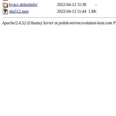
byacc-debuginfo/
2022-04-12 11:38
-
sha512.sum
2022-04-12 11:44
1.8K
Apache/2.4.52 (Ubuntu) Server at polish-mirror.evolution-host.com P