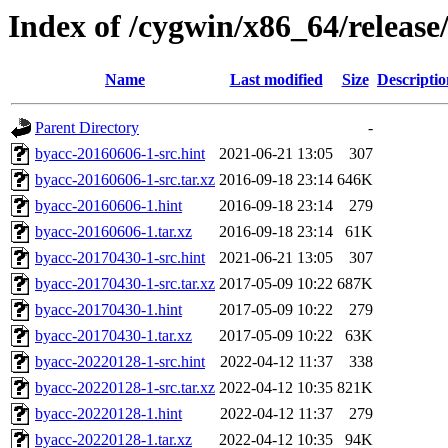
Index of /cygwin/x86_64/release
Name
Last modified
Size
Descriptio
Parent Directory
-
byacc-20160606-1-src.hint
2021-06-21 13:05
307
byacc-20160606-1-src.tar.xz
2016-09-18 23:14
646K
byacc-20160606-1.hint
2016-09-18 23:14
279
byacc-20160606-1.tar.xz
2016-09-18 23:14
61K
byacc-20170430-1-src.hint
2021-06-21 13:05
307
byacc-20170430-1-src.tar.xz
2017-05-09 10:22
687K
byacc-20170430-1.hint
2017-05-09 10:22
279
byacc-20170430-1.tar.xz
2017-05-09 10:22
63K
byacc-20220128-1-src.hint
2022-04-12 11:37
338
byacc-20220128-1-src.tar.xz
2022-04-12 10:35
821K
byacc-20220128-1.hint
2022-04-12 11:37
279
byacc-20220128-1.tar.xz
2022-04-12 10:35
94K